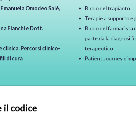
 Emanuela Omodeo Salè,
Ruolo del trapianto
Terapie a supporto e 
na Fianchi e Dott.
Ruolo del farmacista
parte dalla diagnosi f
clinica. Percorsi clinico-
terapeutico
ili di cura
Patient Journey e impa
 il codice